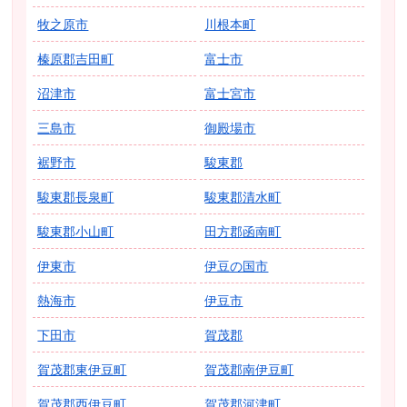
牧之原市
川根本町
榛原郡吉田町
富士市
沼津市
富士宮市
三島市
御殿場市
裾野市
駿東郡
駿東郡長泉町
駿東郡清水町
駿東郡小山町
田方郡函南町
伊東市
伊豆の国市
熱海市
伊豆市
下田市
賀茂郡
賀茂郡東伊豆町
賀茂郡南伊豆町
賀茂郡西伊豆町
賀茂郡河津町