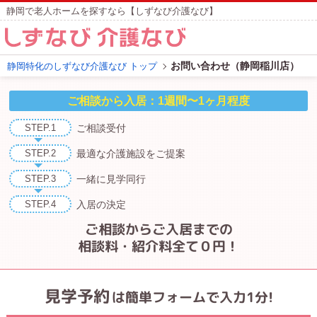
静岡で老人ホームを探すなら【しずなび介護なび】
お問い合わせ（静岡稲川店）
静岡特化のしずなび介護なび トップ
STEP.1
ご相談受付
STEP.2
最適な介護施設
をご提案
STEP.3
一緒に見学同行
STEP.4
入居の決定
ご相談からご入居までの
相談料・紹介料全て０円！
見学予約
は簡単フォームで入力1分!