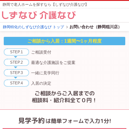
静岡で老人ホームを探すなら【しずなび介護なび】
お問い合わせ（静岡稲川店）
静岡特化のしずなび介護なび トップ
STEP.1
ご相談受付
STEP.2
最適な介護施設
をご提案
STEP.3
一緒に見学同行
STEP.4
入居の決定
ご相談からご入居までの
相談料・紹介料全て０円！
見学予約
は簡単フォームで入力1分!