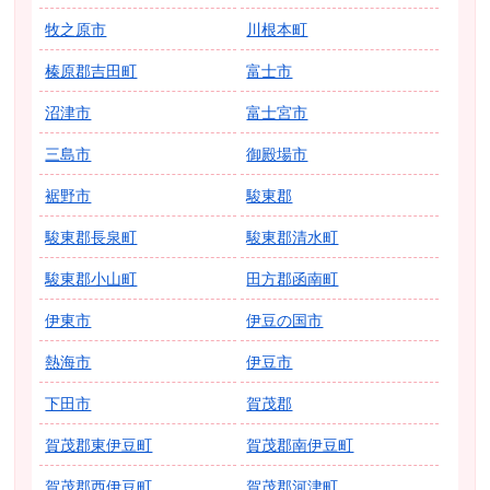
牧之原市
川根本町
榛原郡吉田町
富士市
沼津市
富士宮市
三島市
御殿場市
裾野市
駿東郡
駿東郡長泉町
駿東郡清水町
駿東郡小山町
田方郡函南町
伊東市
伊豆の国市
熱海市
伊豆市
下田市
賀茂郡
賀茂郡東伊豆町
賀茂郡南伊豆町
賀茂郡西伊豆町
賀茂郡河津町