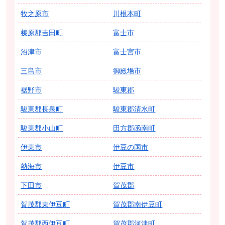
牧之原市
川根本町
榛原郡吉田町
富士市
沼津市
富士宮市
三島市
御殿場市
裾野市
駿東郡
駿東郡長泉町
駿東郡清水町
駿東郡小山町
田方郡函南町
伊東市
伊豆の国市
熱海市
伊豆市
下田市
賀茂郡
賀茂郡東伊豆町
賀茂郡南伊豆町
賀茂郡西伊豆町
賀茂郡河津町