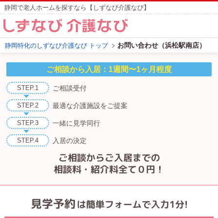
静岡で老人ホームを探すなら【しずなび介護なび】
お問い合わせ（浜松駅南店）
静岡特化のしずなび介護なび トップ
STEP.1
ご相談受付
STEP.2
最適な介護施設
をご提案
STEP.3
一緒に見学同行
STEP.4
入居の決定
ご相談からご入居までの
相談料・紹介料全て０円！
見学予約
は簡単フォームで入力1分!