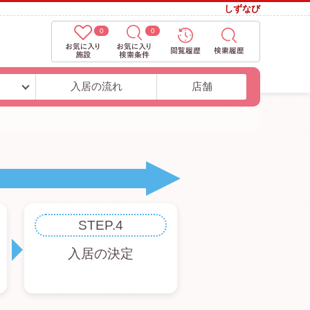
しずなび
0
0
ト
入居の流れ
店舗
STEP.4
入居の決定