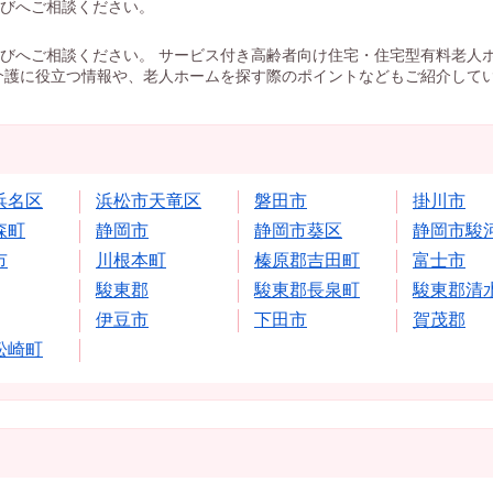
びへご相談ください。
びへご相談ください。 サービス付き高齢者向け住宅・住宅型有料老人
介護に役立つ情報や、老人ホームを探す際のポイントなどもご紹介して
浜名区
浜松市天竜区
磐田市
掛川市
森町
静岡市
静岡市葵区
静岡市駿
市
川根本町
榛原郡吉田町
富士市
駿東郡
駿東郡長泉町
駿東郡清
伊豆市
下田市
賀茂郡
松崎町