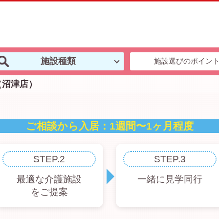
施設種類
施設選びのポイン
（沼津店）
STEP.2
STEP.3
最適な介護施設
一緒に見学同行
をご提案