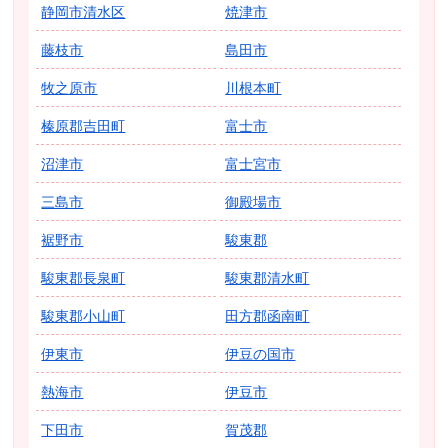
静岡市清水区
焼津市
藤枝市
島田市
牧之原市
川根本町
榛原郡吉田町
富士市
沼津市
富士宮市
三島市
御殿場市
裾野市
駿東郡
駿東郡長泉町
駿東郡清水町
駿東郡小山町
田方郡函南町
伊東市
伊豆の国市
熱海市
伊豆市
下田市
賀茂郡