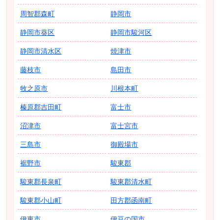
周智郡森町
静岡市
静岡市葵区
静岡市駿河区
静岡市清水区
焼津市
藤枝市
島田市
牧之原市
川根本町
榛原郡吉田町
富士市
沼津市
富士宮市
三島市
御殿場市
裾野市
駿東郡
駿東郡長泉町
駿東郡清水町
駿東郡小山町
田方郡函南町
伊東市
伊豆の国市